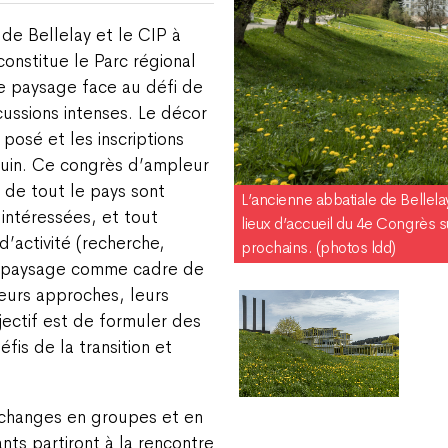
de Bellelay et le CIP à
onstitue le Parc régional
le paysage face au défi de
scussions intenses. Le décor
osé et les inscriptions
juin. Ce congrès d’ampleur
 de tout le pays sont
L’ancienne abbatiale de Bellela
 intéressées, et tout
lieux d’accueil du 4e Congrès 
’activité (recherche,
prochains. (photos ldd)
au paysage comme cadre de
leurs approches, leurs
jectif est de formuler des
fis de la transition et
échanges en groupes et en
ants partiront à la rencontre