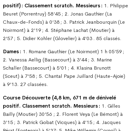
positif) : Classement scratch. Messieurs :
1. Philippe
Beuret (Porrentruy) 58’45 ; 2. Jonas Gauthier (La
Chaux-de-Fonds) à 0’38 ; 3. Patrick Jeanbourquin (Le
Noirmont) à 2’19 ; 4. Stéphane Lachat (Moutier) à
2’57 ; 5. Didier Kohler (Glovelier) à 4’03 . 85 classés.
Dames :
1. Romane Gauthier (Le Noirmont) 1 h 05’59 ;
2. Vanessa Aellig (Bassecourt) à 3’44 ; 3. Marine
Schaller (Bassecourt) à 5’01 ; 4. Klasina Brunott
(Sceut) à 7’58 ; 5. Chantal Pape Juillard (Haute-Ajoie)
à 9’13. 27 classées.
Course Découverte (4,8 km, 671 m de dénivelé
positif. Classement scratch. Messieurs :
1. Gilles
Bailly (Moutier) 30’56 ; 2. Florent Veya (Le Bémont) à
3’15 ; 3. Patrick Gobat (Vicques) à 4’15 ; 4. Jacques
Rérat (Fontenais) à 5’37; 5. Mike Willemin (Cornol) à