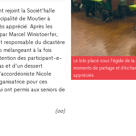
 rejoint la Sociét’halle
icipalité de Moutier à
rès apprécié. Après les
par Marcel Winistoerfer,
et responsable du dicastère
 mélangeant à la fois
tention des participant-e-
Le loto placé sous l’égide de la
as et d’un dessert
moments de partage et d’échang
’accordéoniste Nicole
appréciés.
ganisatrice pour ces
 ont permis aux seniors de
(oo)