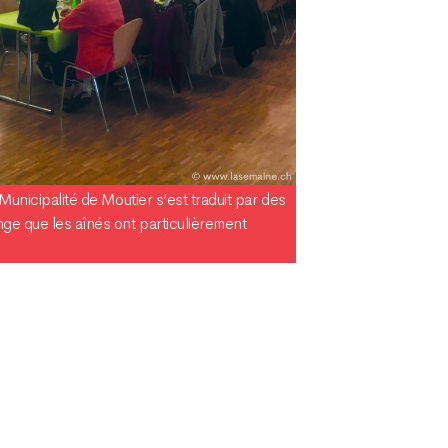
 Municipalité de Moutier s’est traduit par des
e que les aînés ont particulièrement