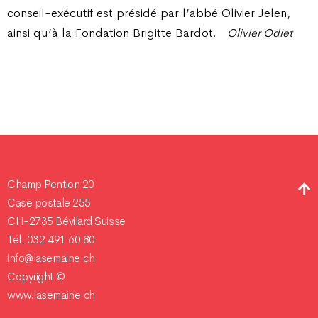
conseil-exécutif est présidé par l’abbé Olivier Jelen,
ainsi qu’à la Fondation Brigitte Bardot.
Olivier Odiet
Champ Pention 20
Case postale 255
CH-2735 Bévilard Suisse
Tél. 032 491 60 80
info@lasemaine.ch
Copyright ©
www.lasemaine.ch