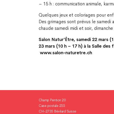
– 15 h : communication animale, karma
Quelques jeux et coloriages pour enf
Des grimages sont prévus le samedi a
chaude samedi midi et soir, dimanch
Salon Natur’Être, samedi 22 mars (1
23 mars (10 h – 17 h) à la Salle des 
www.salon-naturetre.ch
Champ Pention 20
Case postale 255
CH-2735 Bévilard Suisse