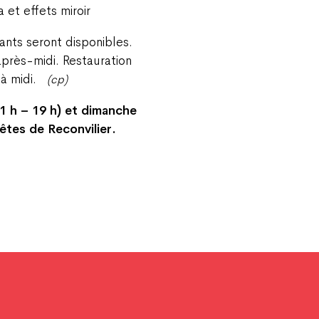
 et effets miroir
ants seront disponibles.
près-midi. Restauration
e à midi.
(cp)
1 h – 19 h) et dimanche
fêtes de Reconvilier.