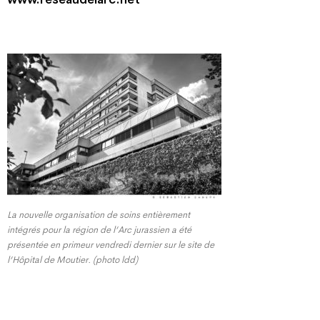
La nouvelle organisation de soins entièrement
intégrés pour la région de l’Arc jurassien a été
présentée en primeur vendredi dernier sur le site de
l’Hôpital de Moutier. (photo ldd)