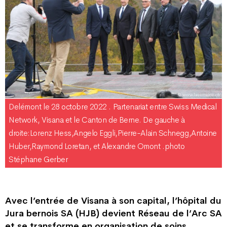
Delémont le 28 octobre 2022 . Partenariat entre Swiss Medical
Network, Visana et le Canton de Berne. De gauche à
droite:Lorenz Hess,Angelo Eggli,Pierre-Alain Schnegg,Antoine
Huber,Raymond Loretan, et Alexandre Omont .photo
Stéphane Gerber
Avec l’entrée de Visana à son capital, l’hôpital du
Jura bernois SA (HJB) devient Réseau de l’Arc SA
et se transforme en organisation de soins