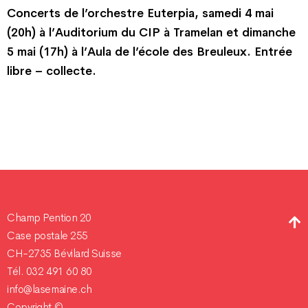
Concerts de l’orchestre Euterpia, samedi 4 mai
(20h) à l’Auditorium du CIP à Tramelan et dimanche
5 mai (17h) à l’Aula de l’école des Breuleux. Entrée
libre – collecte.
Champ Pention 20
Case postale 255
CH-2735 Bévilard Suisse
Tél. 032 491 60 80
info@lasemaine.ch
Copyright ©