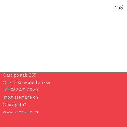
(cp)
Champ Pention 20
Case postale 255
CH-2735 Bévilard Suisse
Tél. 032 491 60 80
info@lasemaine.ch
Copyright ©
www.lasemaine.ch