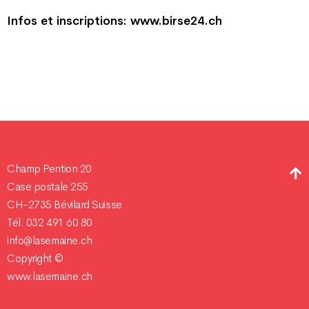
Infos et inscriptions: www.birse24.ch
Champ Pention 20
Case postale 255
CH-2735 Bévilard Suisse
Tél. 032 491 60 80
info@lasemaine.ch
Copyright ©
www.lasemaine.ch