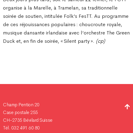
organise à la Marelle, à Tramelan, sa traditionnelle
soirée de soutien, intitulée Folk’s FesTT. Au programme
de ces réjouissances populaires : choucroute royale,
musique dansante irlandaise avec l’orchestre The Green
Duck et, en fin de soirée, « Silent party ».
(cp)
Champ Pention 20
Case postale 255
CH-2735 Bévilard Suisse
Tél. 032 491 60 80