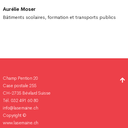
Aurélie Moser
Bâtiments scolaires, formation et transports publics
Champ Pention 20
Case postale 255
CH-2735 Bévilard Suisse
Tél. 032 491 60 80
info@lasemaine.ch
Copyright ©
www.lasemaine.ch