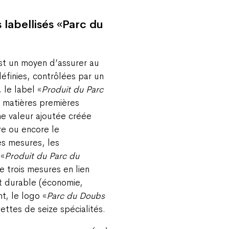
 labellisés «Parc du
est un moyen d’assurer au
finies, contrôlées par un
le label «
Produit du Parc
s matières premières
ne valeur ajoutée créée
re ou encore le
s mesures, les
 «
Produit du Parc du
 trois mesures en lien
t durable (économie,
t, le logo «
Parc du Doubs
uettes de seize spécialités.