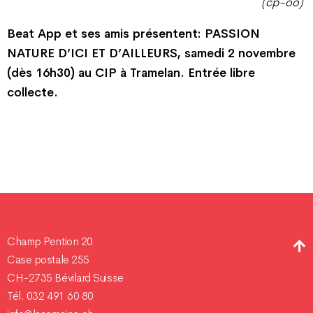
(cp-oo)
Beat App et ses amis présentent: PASSION
NATURE D’ICI ET D’AILLEURS, samedi 2 novembre
(dès 16h30) au CIP à Tramelan. Entrée libre
collecte.
Champ Pention 20
Case postale 255
CH-2735 Bévilard Suisse
Tél. 032 491 60 80