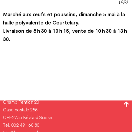
(cp)
Marché aux œufs et poussins,
dimanche 5 mai à la
halle polyvalente de Courtelary.
Livraison de 8 h 30 à 10 h 15, vente de 10 h 30 à 13 h
30.
Champ Pention 20
Case postale 255
CH-2735 Bévilard Suisse
Tél. 032 491 60 80