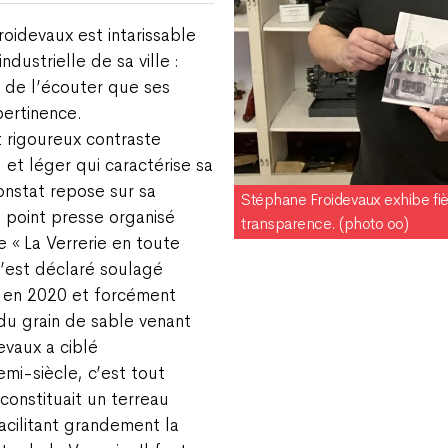
oidevaux est intarissable
industrielle de sa ville :
 de l’écouter que ses
ertinence.
t rigoureux contraste
 et léger qui caractérise sa
onstat repose sur sa
Stéphane Froidevaux exhibe fi
u point presse organisé
transparence. (photo oo)
 « La Verrerie en toute
s’est déclaré soulagé
ié en 2020 et forcément
e du grain de sable venant
evaux a ciblé
mi-siècle, c’est tout
onstituait un terreau
acilitant grandement la