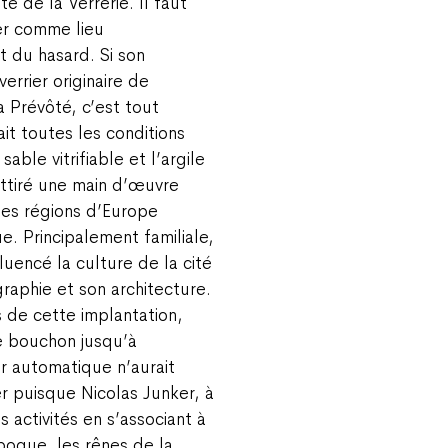
te de la Verrerie. Il faut
er comme lieu
t du hasard. Si son
errier originaire de
 Prévôté, c’est tout
it toutes les conditions
 sable vitrifiable et l’argile
attiré une main d’œuvre
tes régions d’Europe
ue. Principalement familiale,
luencé la culture de la cité
aphie et son architecture.
 de cette implantation,
 bouchon jusqu’à
ur automatique n’aurait
r puisque Nicolas Junker, à
s activités en s’associant à
poque, les rênes de la