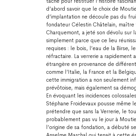
tâche pour restituer l’histoire fascinan
d’abord savoir que le choix de Mouti
d’implantation ne découle pas du frui
fondateur Célestin Châtelain, maître v
Charquemont, a jeté son dévolu sur la
simplement parce que ce lieu réunissa
requises : le bois, l’eau de la Birse, le
réfractaire. La verrerie a rapidement 
étrangère en provenance de différen
comme l’Italie, la France et la Belgiq
cette immigration a non seulement inf
prévôtoise, mais également sa démogr
En évoquant les incidences colossales
Stéphane Froidevaux pousse même le
prétendre que sans la Verrerie, le to
probablement pas vu le jour à Moutie
l’origine de sa fondation, a débuté se
Anselme Marchal qui tenait à cette é