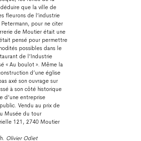
déduire que la ville de
es fleurons de l’industrie
 Petermann, pour ne citer
errerie de Moutier était une
t était pensé pour permettre
odités possibles dans le
aurant de l’Industrie
sé « Au boulot ». Même la
construction d’une église
pas axé son ouvrage sur
essé à son côté historique
re d’une entreprise
public. Vendu au prix de
 au Musée du tour
rielle 121, 2740 Moutier
ch.
Olivier Odiet