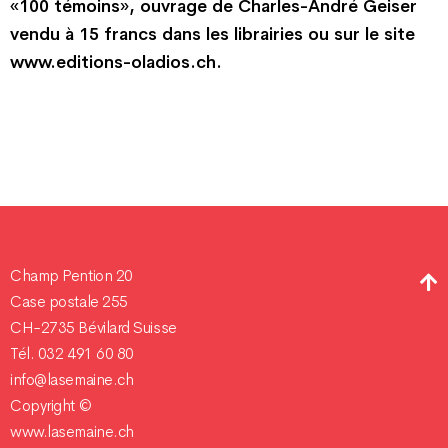
«100 témoins», ouvrage de Charles-André Geiser
vendu à 15 francs dans les librairies ou sur le site
www.editions-oladios.ch.
Champ Pention 20
Case postale 255
CH-2735 Bévilard Suisse
Tél. 032 491 60 80
info@lasemaine.ch
Copyright ©
www.lasemaine.ch