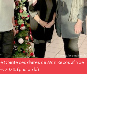
 le Comité des dames de Mon Repos afin de
tés 2024. (photo ldd)