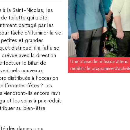
 à la Saint-Nicolas, les
de toilette qui a été
entiment partagé par les
ur tâche d’illuminer la vie
 petites et grandes
uet distribué, il a fallu se
 prévue avec la direction
Une phase de réflexion attend
ffectuer le bilan de
redéfinir le programme d’activi
éventuels nouveaux
re distribués à l’occasion
différentes fêtes ? Les
s viendront-ils encore ravir
a et les soins à prix réduit
ntribuer au bien-être
mité des dames a pu