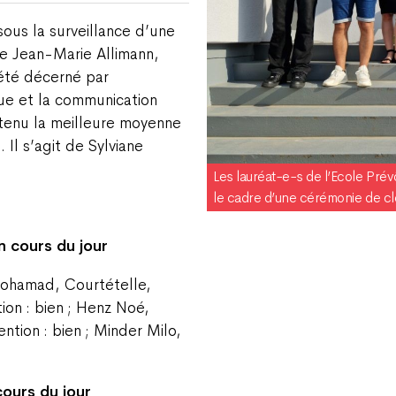
ous la surveillance d’une
e Jean-Marie Allimann,
 été décerné par
que et la communication
tenu la meilleure moyenne
 Il s’agit de Sylviane
Les lauréat-e-s de l’Ecole Pré
le cadre d’une cérémonie de c
n cours du jour
Mohamad, Courtételle,
ion : bien ; Henz Noé,
tion : bien ; Minder Milo,
cours du jour