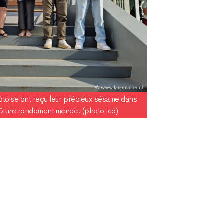
vôtoise ont reçu leur précieux sésame dans
lôture rondement menée. (photo ldd)