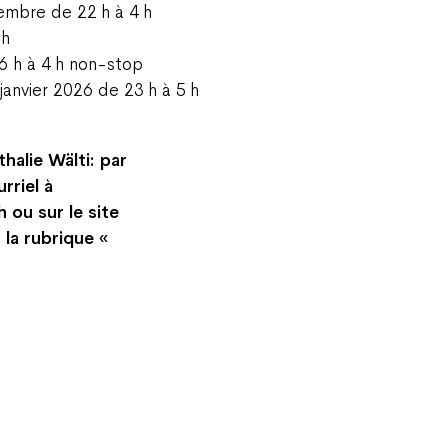
mbre de 22 h à 4 h
 h
 h à 4 h non-stop
janvier 2026 de 23 h à 5 h
halie Wälti: par
rriel à
ou sur le site
la rubrique «