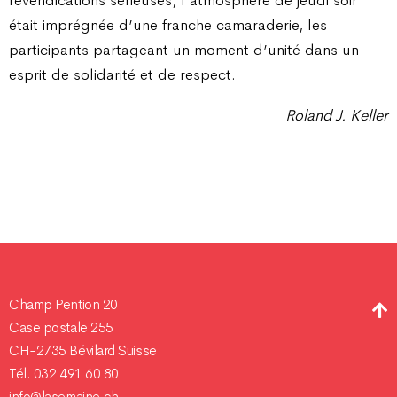
revendications sérieuses, l’atmosphère de jeudi soir
était imprégnée d’une franche camaraderie, les
participants partageant un moment d’unité dans un
esprit de solidarité et de respect.
Roland J. Keller
Champ Pention 20
Case postale 255
CH-2735 Bévilard Suisse
Tél. 032 491 60 80
info@lasemaine.ch