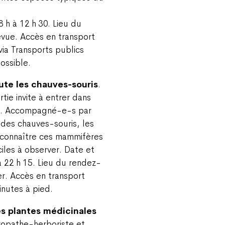
8 h à 12 h 30. Lieu du
evue. Accès en transport
 via Transports publics
ossible.
ute les chauves-souris
.
tie invite à entrer dans
ris. Accompagné-e-s par
e des chauves-souris, les
 connaître ces mammifères
iles à observer. Date et
à 22 h 15. Lieu du rendez-
er. Accès en transport
minutes à pied.
s plantes médicinales
ropathe-herboriste et