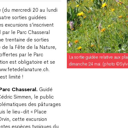
e (du mercredi 20 au lundi
uatre sorties guidées
s excursions s’inscrivent
 par le Parc Chasseral
e trentaine de sorties
 de la Fête de la Nature,
offertes par le Parc
La sortie guidée relative aux pl
tion est obligatoire et se
dimanche 24 mai. (photo ©Sylv
 www.fetedelanature.ch.
st limité !
Parc Chasseral.
Guidé
édric Simmen, le public
mblématiques des pâturages
s le lieu-dit « Place
Orvin, cette excursion
rentes espèces typiques du