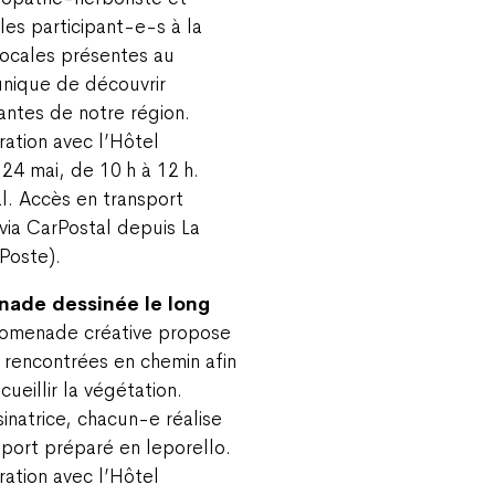
es participant-e-s à la
locales présentes au
nique de découvrir
antes de notre région.
ration avec l’Hôtel
 24 mai, de 10 h à 12 h.
l. Accès en transport
 via CarPostal depuis La
 Poste).
nade dessinée le long
omenade créative propose
 rencontrées en chemin afin
cueillir la végétation.
natrice, chacun-e réalise
pport préparé en leporello.
ration avec l’Hôtel