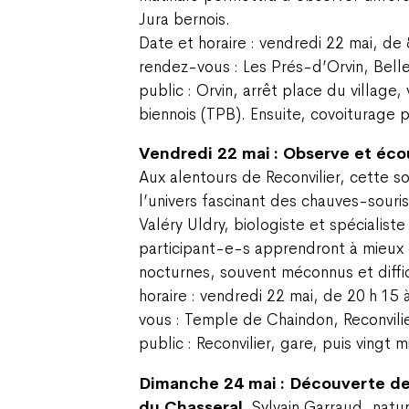
Jura bernois.
Date et horaire : vendredi 22 mai, de 
rendez-vous : Les Prés-d’Orvin, Bell
public : Orvin, arrêt place du village,
biennois (TPB). Ensuite, covoiturage p
Vendredi 22 mai : Observe et éco
Aux alentours de Reconvilier, cette sor
l’univers fascinant des chauves-sou
Valéry Uldry, biologiste et spécialist
participant-e-s apprendront à mieux
nocturnes, souvent méconnus et diffic
horaire : vendredi 22 mai, de 20 h 15 
vous : Temple de Chaindon, Reconvili
public : Reconvilier, gare, puis vingt 
Dimanche 24 mai : Découverte de
du Chasseral.
Sylvain Garraud, natu