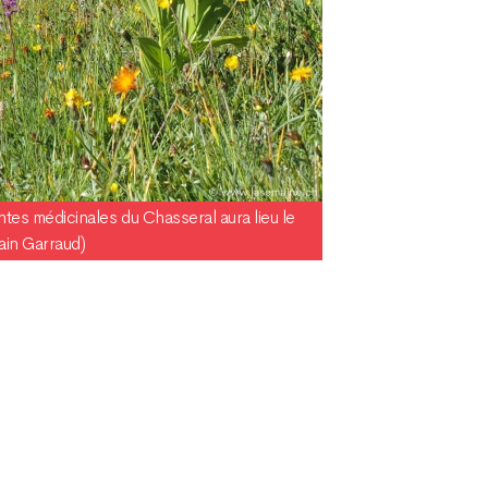
antes médicinales du Chasseral aura lieu le
ain Garraud)