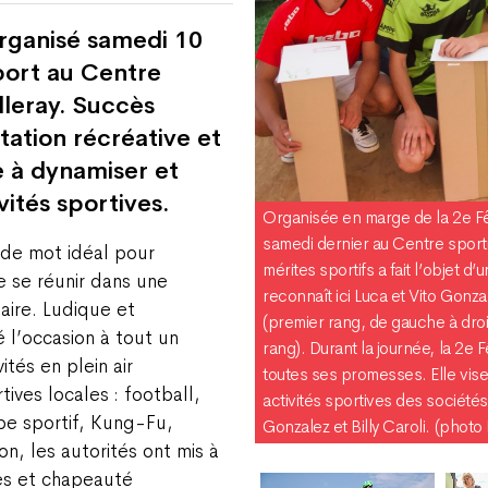
rganisé samedi 10
port au Centre
leray. Succès
ation récréative et
e à dynamiser et
vités sportives.
Organisée en marge de la 2e Fêt
samedi dernier au Centre sport
 de mot idéal pour
mérites sportifs a fait l’objet d
e se réunir dans une
reconnaît ici Luca et Vito Gonz
aire. Ludique et
(premier rang, de gauche à droi
é l’occasion à tout un
rang). Durant la journée, la 2e 
ités en plein air
toutes ses promesses. Elle vise
ives locales : football,
activités sportives des sociétés
pe sportif, Kung-Fu,
Gonzalez et Billy Caroli. (photo 
ion, les autorités ont mis à
ves et chapeauté