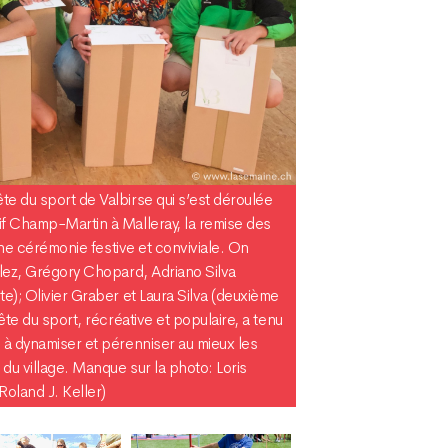
e du sport de Valbirse qui s’est déroulée
if Champ-Martin à Malleray, la remise des
’une cérémonie festive et conviviale. On
alez, Grégory Chopard, Adriano Silva
te); Olivier Graber et Laura Silva (deuxième
Fête du sport, récréative et populaire, a tenu
 à dynamiser et pérenniser au mieux les
 du village. Manque sur la photo: Loris
Roland J. Keller)