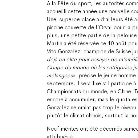
A la Fête du sport, les autorités com
accueilli cette année une nouvelle soc
Une
superbe place a d’ailleurs été 
piscine couverte de l’Orval pour la p
plus, une petite partie de la pelous
Martin a été réservée ce 10 août pou
Vito Gonzalez, champion de Suisse jun
déjà en élite pour essayer de m’amélio
Coupe du monde où les catégories juni
mélangées
», précise le jeune homme d
septembre, il sera fixé s’il participe
Championnats du monde, en Chine. T
encore à accumuler, mais le quota est
Gonzalez ne craint pas trop le niveau
plutôt le climat chinois, surtout la nou
Neuf mérites ont été décernés samedi
attribués à :