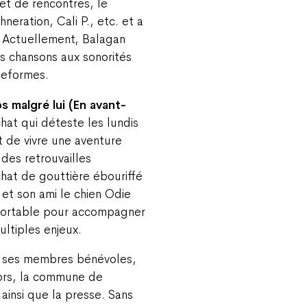
 et de rencontres, le
neration, Cali P., etc. et a
2. Actuellement, Balagan
es chansons aux sonorités
ateformes.
os malgré lui (En avant-
hat qui déteste les lundis
t de vivre une aventure
des retrouvailles
hat de gouttière ébouriffé
et son ami le chien Odie
onfortable pour accompagner
ultiples enjeux.
us ses membres bénévoles,
ors, la commune de
insi que la presse. Sans