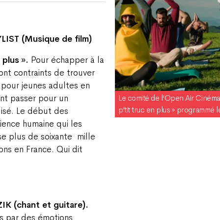
YLIST (Musique de film)
n plus ».
Pour échapper à la
sont contraints de trouver
 pour jeunes adultes en
Le comité de l’Open Air Cinéma
ant passer pour un
p’tit truc en plus » programmé le
lisé. Le début des
ence humaine qui les
se plus de soixante
mille
ons en France. Qui dit
IK (chant et guitare).
és par des émotions