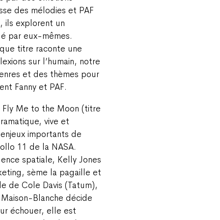
tisse des mélodies et PAF
 ils explorent un
ngé par eux-mêmes.
que titre raconte une
éflexions sur l’humain, notre
genres et des thèmes pour
uent Fanny et PAF.
.
Fly Me to the Moon (titre
dramatique, vive et
 enjeux importants de
pollo 11 de la NASA.
ence spatiale, Kelly Jones
eting, sème la pagaille et
ile de Cole Davis (Tatum),
a Maison-Blanche décide
ur échouer, elle est