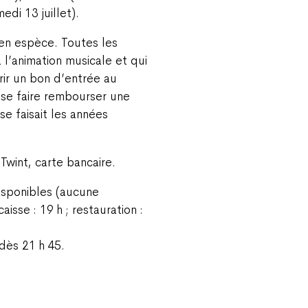
edi 13 juillet).
n espèce. Toutes les
à l’animation musicale et qui
rir un bon d’entrée au
 se faire rembourser une
se faisait les années
wint, carte bancaire.
isponibles (aucune
isse : 19 h ; restauration :
: dès 21 h 45.