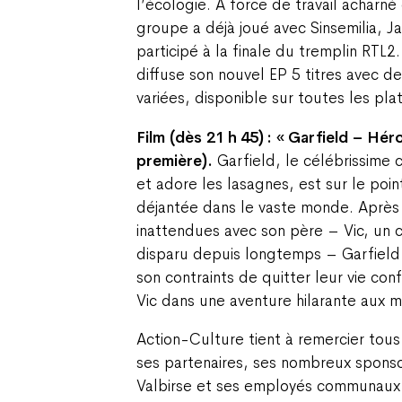
l’écologie. A force de travail acharné
groupe a déjà joué avec Sinsemilia, Jah
participé à la finale du tremplin RTL
diffuse son nouvel EP 5 titres avec d
variées, disponible sur toutes les pl
Film (dès 21 h 45) : « Garfield – Hér
première).
Garfield, le célébrissime c
et adore les lasagnes, est sur le poin
déjantée dans le vaste monde. Après 
inattendues avec son père – Vic, un c
disparu depuis longtemps – Garfield 
son contraints de quitter leur vie c
Vic dans une aventure hilarante aux m
Action-Culture tient à remercier to
ses partenaires, ses nombreux spons
Valbirse et ses employés communaux a