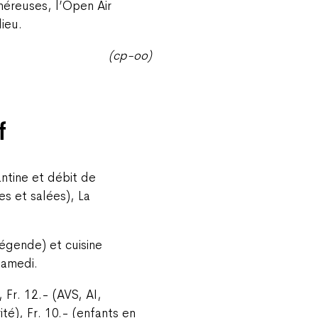
néreuses, l’Open Air
ieu.
(cp-oo)
f
ntine et débit de
es et salées), La
égende) et cuisine
samedi.
 Fr. 12.- (AVS, AI,
té), Fr. 10.- (enfants en