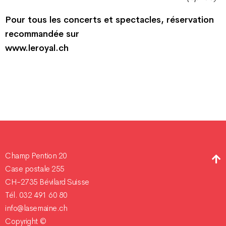
Pour tous les concerts et spectacles, réservation
recommandée sur
www.leroyal.ch
Champ Pention 20
Case postale 255
CH-2735 Bévilard Suisse
Tél. 032 491 60 80
info@lasemaine.ch
Copyright ©