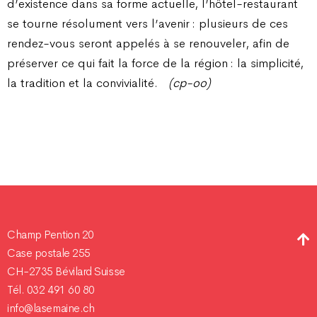
d’existence dans sa forme actuelle, l’hôtel-restaurant
se tourne résolument vers l’avenir : plusieurs de ces
rendez-vous seront appelés à se renouveler, afin de
préserver ce qui fait la force de la région : la simplicité,
la tradition et la convivialité.
(cp-oo)
Champ Pention 20
Case postale 255
CH-2735 Bévilard Suisse
Tél. 032 491 60 80
info@lasemaine.ch