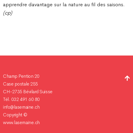
apprendre davantage sur la nature au fil des saisons.
(cp)
Champ Pention 20
Case postale 255
CH-2735 Bévilard Suisse
Tél. 032 491 60 80
info@lasemaine.ch
Copyright ©
www.lasemaine.ch