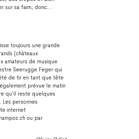
ter sur sa faim, donc…
sse toujours une grande
grands (châteaux
u’aux amateurs de musique
hestre Seerugge Feger qui
été de tir en tant que tête
t également prévue le matin
ore qu’il reste quelques
c. Les personnes
ite internet
hampoz.ch ou par