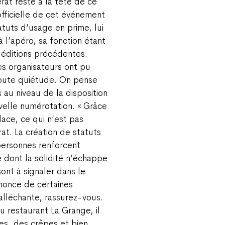
rat reste à la tête de ce
officielle de cet événement
atuts d’usage en prime, lui
 l’apéro, sa fonction étant
 éditions précédentes.
es organisateurs ont pu
oute quiétude. On pense
au niveau de la disposition
velle numérotation. « Grâce
lace, ce qui n’est pas
at. La création de statuts
personnes renforcent
 dont la solidité n’échappe
nt à signaler dans le
nnonce de certaines
 alléchante, rassurez-vous.
u restaurant La Grange, il
es, des crêpes et bien