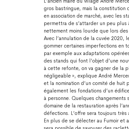
L’ancien maire du village André Merce
gros bastringue, mais la constitution 
en association de marché, avec les st
permettra de s’attarder un peu plus à
nettement moins lourde que lors des
Avec l’annulation de la cuvée 2020, l
gommer certaines imperfections en t
par exemple aux adaptations opérées 
des stands qui font l’objet d’une nou
à cette refonte, on va gagner de la p
négligeable », explique André Mercer
et la nomination d’un comité de huit 
également les fondations d’un édifice
à personne. Quelques changements so
domaine de la restauration après l’a
défections. L’offre sera toujours très
En plus de se délecter au Fumoir et a
sera possible de savourer des raclett