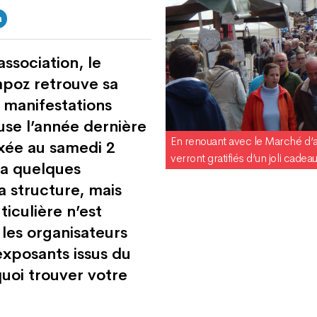
association, le
poz retrouve sa
 manifestations
euse l’année dernière
En renouant avec le Marché d
xée au samedi 2
verront gratifiés d’un joli cade
ra quelques
 structure, mais
iculière n’est
les organisateurs
exposants issus du
 quoi trouver votre