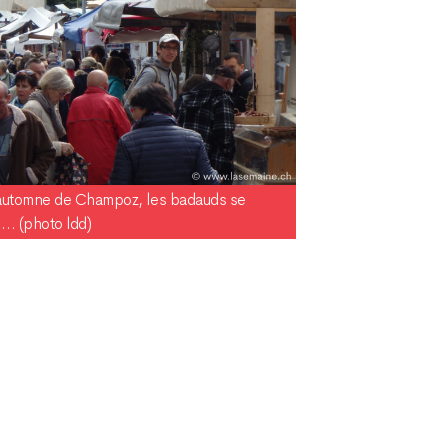
’automne de Champoz, les badauds se
au… (photo ldd)