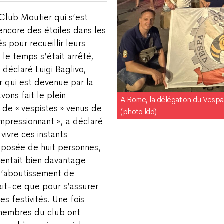
lub Moutier qui s’est
 encore des étoiles dans les
 pour recueillir leurs
 le temps s’était arrêté,
 déclaré Luigi Baglivo,
 qui est devenue par la
ons fait le plein
A Rome, la délégation du Vespa
 de « vespistes » venus de
(photo ldd)
impressionnant », a déclaré
 vivre ces instants
mposée de huit personnes,
entait bien davantage
 l’aboutissement de
ait-ce que pour s’assurer
s festivités. Une fois
s membres du club ont