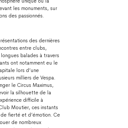
mosphère unique où la
devant les monuments, sur
ions des passionnés.
présentations des dernières
ncontres entre clubs,
e longues balades à travers
pants ont notamment eu le
apitale lors d’une
sieurs milliers de Vespa.
onger le Circus Maximus,
voir la silhouette de la
périence difficile à
lub Moutier, ces instants
 de fierté et d’émotion. Ce
nouer de nombreux