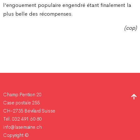
l’engouement populaire engendré étant finalement la
plus belle des récompenses.
(cop)
Champ Pention 20
Case postale 255
CH-2735 Bévilard Suisse
Tél. 032 491 60 80
info@lasemaine.ch
Copyright ©