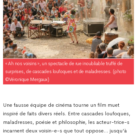
« Ah nos voisins », un spectacle de rue inoubliable truffé de
surprises, de cascades loufoques et de maladresses. (photo
©Véronique Mergaux)
Une fausse équipe de cinéma tourne un film muet
inspiré de faits divers réels. Entre cascades loufoques,
maladresses, poésie et philosophie, les acteur-trice-s
incarnent deux voisin-e-s que tout oppose… jusqu’à