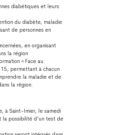
nes diabétiques et leurs
vention du diabète, maladie
ssant de personnes en
oncernées, en organisant
ns la région
formation « Face au
h 15, permettant à chacun
mprendre la maladie et de
ans la région.
e, à Saint-Imier, le samedi
 la possibilité d’un test de
mation seront intégrés dans