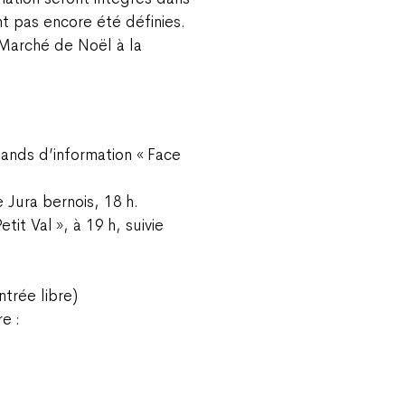
nt pas encore été définies.
 Marché de Noël à la
stands d’information « Face
Jura bernois, 18 h.
tit Val », à 19 h, suivie
ntrée libre)
e :