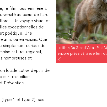
ne, le film nous emmène à
diversité au cœur de l’arc
 flore… Un voyage visuel et
elles exceptionnelles de
 et poétique. Une
re amis ou en voisins. Que
ou simplement curieux de
Le film « Du Grand Val au Petit Va
moine naturel régional,
encore préservé, à éveiller notr
nez nombreuses et
jc)
ion locale active depuis de
sur trois piliers
t Prévention.
 (type 1 et type 2), ses