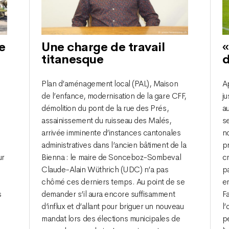
e
Une charge de travail
«
titanesque
d
l
Plan d’aménagement local (PAL), Maison
A
de l’enfance, modernisation de la gare CFF,
ju
démolition du pont de la rue des Prés,
au
assainissement du ruisseau des Malés,
se
arrivée imminente d’instances cantonales
n
administratives dans l’ancien bâtiment de la
p
ur
Bienna : le maire de Sonceboz-Sombeval
c
Claude-Alain Wüthrich (UDC) n’a pas
p
chômé ces derniers temps. Au point de se
e
s
demander s’il aura encore suffisamment
Fa
d’influx et d’allant pour briguer un nouveau
l’
mandat lors des élections municipales de
pe