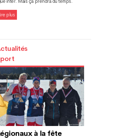
gue inter. Mais ça prendra du temps.
ire plus
ctualités
port
égionaux à la fête