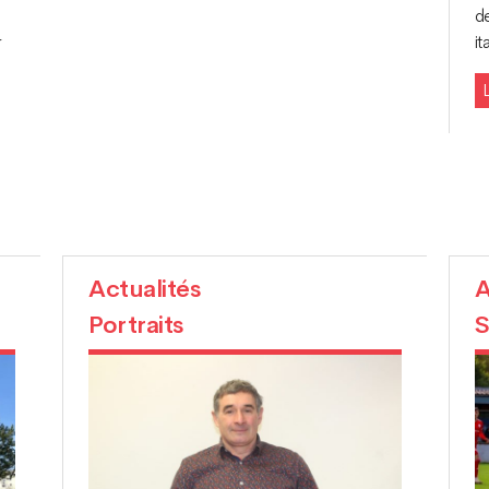
de
r
it
L
Actualités
A
Portraits
S