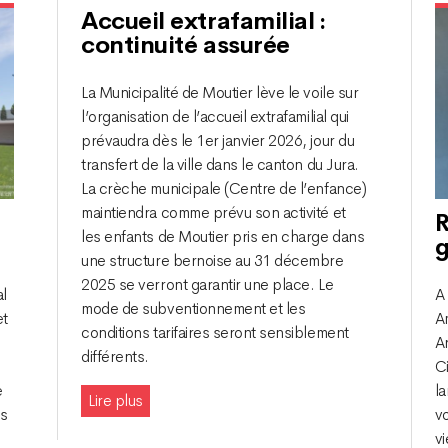
Accueil extrafamilial :
continuité assurée
La Municipalité de Moutier lève le voile sur
l’organisation de l’accueil extrafamilial qui
prévaudra dès le 1er janvier 2026, jour du
transfert de la ville dans le canton du Jura.
La crèche municipale (Centre de l’enfance)
maintiendra comme prévu son activité et
R
les enfants de Moutier pris en charge dans
g
une structure bernoise au 31 décembre
2025 se verront garantir une place. Le
al
A 
mode de subventionnement et les
et
A
conditions tarifaires seront sensiblement
Ar
différents.
C
e
la
Lire plus
es
vo
v