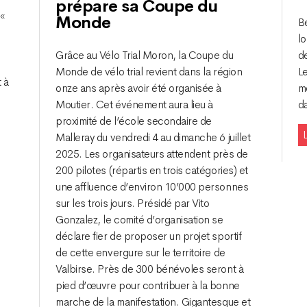
prépare sa Coupe du
 «
Monde
B
lo
Grâce au Vélo Trial Moron, la Coupe du
d
Monde de vélo trial revient dans la région
Le
 à
onze ans après avoir été organisée à
m
Moutier. Cet événement aura lieu à
d
proximité de l’école secondaire de
L
Malleray du vendredi 4 au dimanche 6 juillet
2025. Les organisateurs attendent près de
200 pilotes (répartis en trois catégories) et
une affluence d’environ 10’000 personnes
sur les trois jours. Présidé par Vito
Gonzalez, le comité d’organisation se
déclare fier de proposer un projet sportif
de cette envergure sur le territoire de
Valbirse. Près de 300 bénévoles seront à
pied d’œuvre pour contribuer à la bonne
marche de la manifestation. Gigantesque et