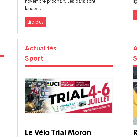
novembre prochain. Les paris sont
li
lancés…
L
Lire plus
Actualités
A
Sport
S
Le Vélo Trial Moron
R