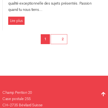
qualité exceptionnelle des sujets présentés. Passion
quand tu nous tiens…
Lire plus
Page
1
Page
2
Champ Pention 20
Case postale 255
CH-2735 Bévilard Suisse