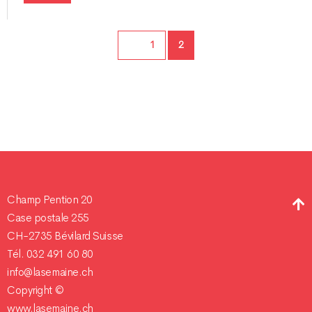
Page
Page
1
2
Champ Pention 20
Case postale 255
CH-2735 Bévilard Suisse
Tél. 032 491 60 80
info@lasemaine.ch
Copyright ©
www.lasemaine.ch