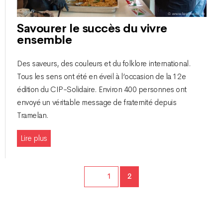
Savourer le succès du vivre
ensemble
Des saveurs, des couleurs et du folklore international.
Tous les sens ont été en éveil à l’occasion de la 12e
édition du CIP-Solidaire. Environ 400 personnes ont
envoyé un véritable message de fraternité depuis
Tramelan.
Lire plus
Page
Page
1
2