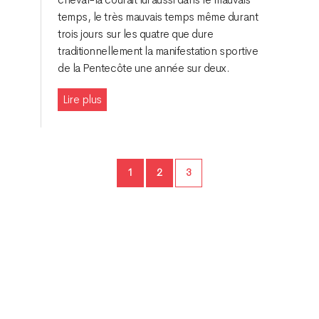
temps, le très mauvais temps même durant
trois jours sur les quatre que dure
traditionnellement la manifestation sportive
de la Pentecôte une année sur deux.
Lire plus
Page
Page
Page
1
2
3