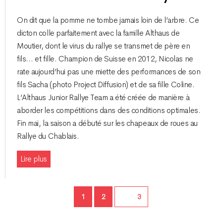
On dit que la pomme ne tombe jamais loin de l’arbre. Ce
dicton colle parfaitement avec la famille Althaus de
Moutier, dont le virus du rallye se transmet de père en
fils… et fille. Champion de Suisse en 2012, Nicolas ne
rate aujourd’hui pas une miette des performances de son
fils Sacha (photo Project Diffusion) et de sa fille Coline.
L’Althaus Junior Rallye Team a été créée de manière à
aborder les compétitions dans des conditions optimales.
Fin mai, la saison a débuté sur les chapeaux de roues au
Rallye du Chablais.
Lire plus
Page
Page
1
2
Page
3