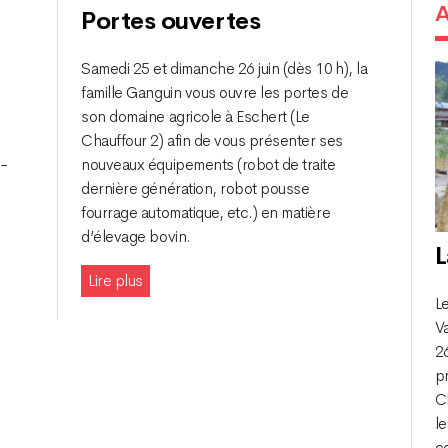
A
Portes ouvertes
Samedi 25 et dimanche 26 juin (dès 10 h), la
famille Ganguin vous ouvre les portes de
son domaine agricole à Eschert (Le
Chauffour 2) afin de vous présenter ses
n-
nouveaux équipements (robot de traite
dernière génération, robot pousse
fourrage automatique, etc.) en matière
d’élevage bovin.
L
Lire plus
Le
Va
26
p
Ch
le
c