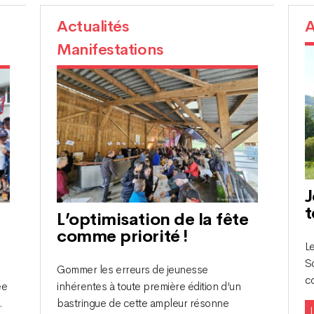
Actualités
A
Manifestations
J
t
L’optimisation de la fête
comme priorité !
Le
So
Gommer les erreurs de jeunesse
c
ée
inhérentes à toute première édition d’un
.
bastringue de cette ampleur résonne
L