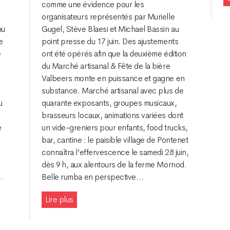
comme une évidence pour les
organisateurs représentés par Murielle
nu
Gugel, Stève Blaesi et Michael Bassin au
e
point presse du 17 juin. Des ajustements
e
ont été opérés afin que la deuxième édition
du Marché artisanal & Fête de la bière
Valbeers monte en puissance et gagne en
n
substance. Marché artisanal avec plus de
u
quarante exposants, groupes musicaux,
brasseurs locaux, animations variées dont
e
un vide-greniers pour enfants, food trucks,
bar, cantine : le paisible village de Pontenet
connaîtra l’effervescence le samedi 28 juin,
dès 9 h, aux alentours de la ferme Mornod.
.
Belle rumba en perspective…
Lire plus