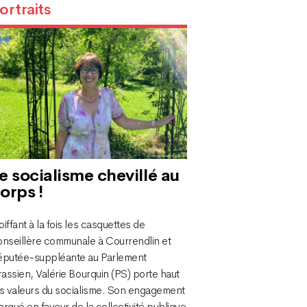
ortraits
e socialisme chevillé au
orps !
iffant à la fois les casquettes de
onseillère communale à Courrendlin et
éputée-suppléante au Parlement
rassien, Valérie Bourquin (PS) porte haut
es valeurs du socialisme. Son engagement
rqué en faveur de la collectivité publique