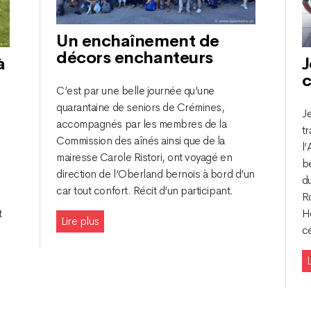
Un enchaînement de
décors enchanteurs
à
J
c
C’est par une belle journée qu’une
quarantaine de seniors de Crémines,
Je
accompagnés par les membres de la
u
tr
Commission des aînés ainsi que de la
l’
mairesse Carole Ristori, ont voyagé en
be
direction de l’Oberland bernois à bord d’un
d
car tout confort. Récit d’un participant.
R
t
H
Lire plus
c
L