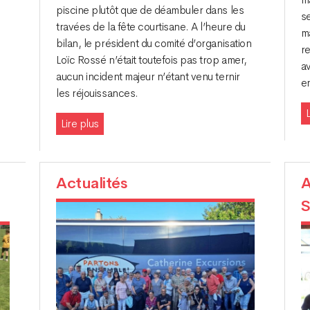
piscine plutôt que de déambuler dans les
se
travées de la fête courtisane. A l’heure du
ma
bilan, le président du comité d’organisation
re
Loïc Rossé n’était toutefois pas trop amer,
av
aucun incident majeur n’étant venu ternir
e
les réjouissances.
L
Lire plus
Actualités
A
S