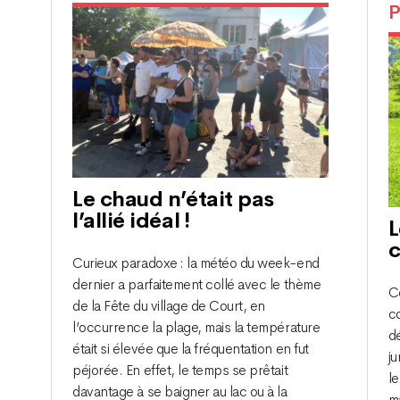
P
Le chaud n’était pas
l’allié idéal !
L
c
Curieux paradoxe : la météo du week-end
dernier a parfaitement collé avec le thème
Co
de la Fête du village de Court, en
c
l’occurrence la plage, mais la température
d
était si élevée que la fréquentation en fut
ju
péjorée. En effet, le temps se prêtait
l
davantage à se baigner au lac ou à la
ma