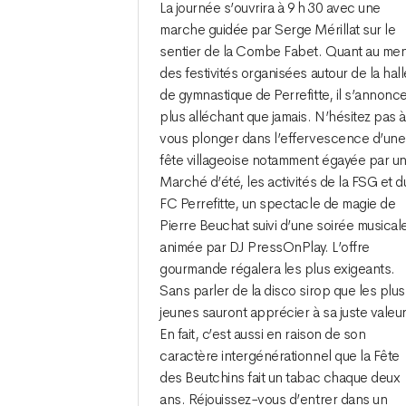
La journée s’ouvrira à 9 h 30 avec une
marche guidée par Serge Mérillat sur le
sentier de la Combe Fabet. Quant au me
des festivités organisées autour de la hall
de gymnastique de Perrefitte, il s’annonc
plus alléchant que jamais. N’hésitez pas à
vous plonger dans l’effervescence d’une
fête villageoise notamment égayée par u
Marché d’été, les activités de la FSG et d
FC Perrefitte, un spectacle de magie de
Pierre Beuchat suivi d’une soirée musical
animée par DJ PressOnPlay. L’offre
gourmande régalera les plus exigeants.
Sans parler de la disco sirop que les plus
jeunes sauront apprécier à sa juste valeur
En fait, c’est aussi en raison de son
caractère intergénérationnel que la Fête
des Beutchins fait un tabac chaque deux
ans. Réjouissez-vous d’entrer dans un