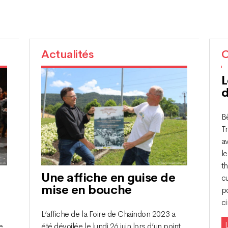
Actualités
C
L
B
T
a
le
t
Une affiche en guise de
cu
mise en bouche
p
c
L’affiche de la Foire de Chaindon 2023 a
L
e
été dévoilée le lundi 26 juin lors d’un point