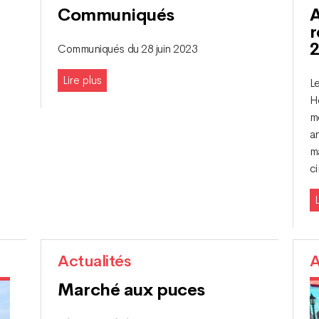
Communiqués
A
r
Communiqués du 28 juin 2023
Lire plus
L
H
me
a
ma
ci
L
Actualités
A
Marché aux puces