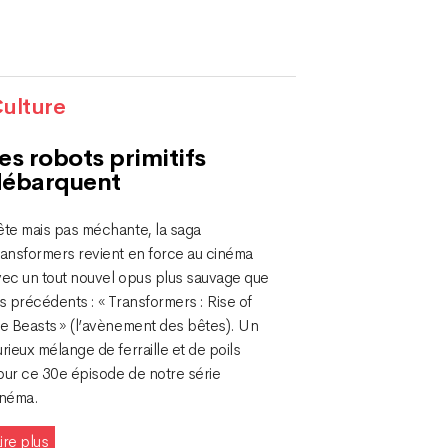
ulture
es robots primitifs
débarquent
ête mais pas méchante, la saga
ransformers revient en force au cinéma
vec un tout nouvel opus plus sauvage que
s précédents : « Transformers : Rise of
he Beasts » (l’avènement des bêtes). Un
rieux mélange de ferraille et de poils
our ce 30e épisode de notre série
inéma.
ire plus