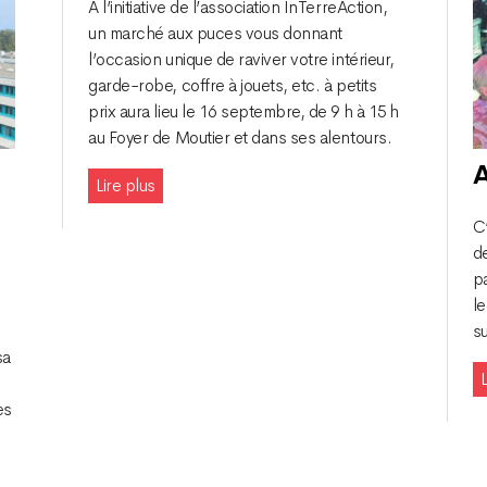
A l’initiative de l’association InTerreAction,
un marché aux puces vous donnant
l’occasion unique de raviver votre intérieur,
garde-robe, coffre à jouets, etc. à petits
prix aura lieu le 16 septembre, de 9 h à 15 h
au Foyer de Moutier et dans ses alentours.
A
Lire plus
C’
de
p
le
su
sa
L
es