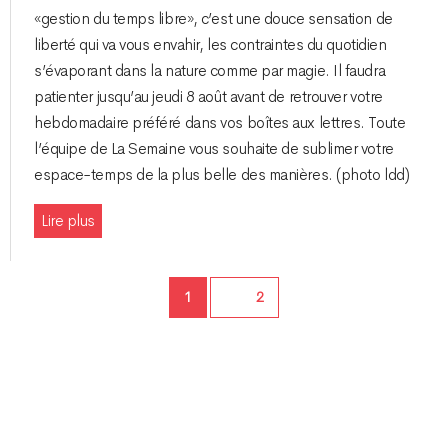
«gestion du temps libre», c’est une douce sensation de
liberté qui va vous envahir, les contraintes du quotidien
s’évaporant dans la nature comme par magie. Il faudra
patienter jusqu’au jeudi 8 août avant de retrouver votre
hebdomadaire préféré dans vos boîtes aux lettres. Toute
l’équipe de La Semaine vous souhaite de sublimer votre
espace-temps de la plus belle des manières. (photo ldd)
Lire plus
Page
1
Page
2