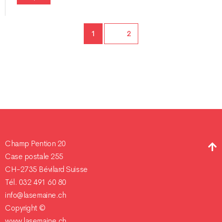
Page
1
Page
2
Champ Pention 20
Case postale 255
CH-2735 Bévilard Suisse
Tél. 032 491 60 80
info@lasemaine.ch
Copyright ©
www.lasemaine.ch