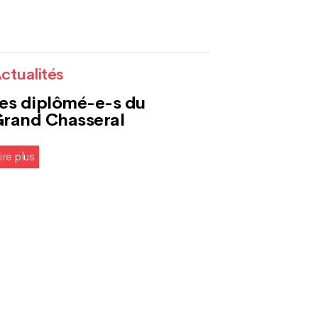
ctualités
es diplômé-e-s du
rand Chasseral
ire plus