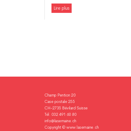
Lire plus
Navigation
des
articles
Champ Pention 20
Case postale 255
CH-2735 Bévilard Suisse
Tél. 032 491 60 80
info@lasemaine.ch
Copyright ©
www.lasemaine.ch