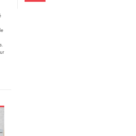
é
de
s.
eur