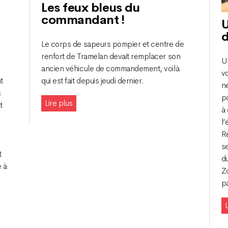
Les feux bleus du
commandant !
U
d
Le corps de sapeurs pompier et centre de
renfort de Tramelan devait remplacer son
Un
ancien véhicule de commandement, voilà
vo
t
qui est fait depuis jeudi dernier.
n
s
p
Lire plus
t
à 
l’
R
s
t
du
e à
Z
p
L