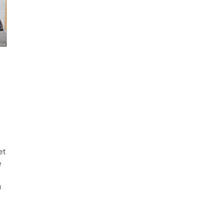
et
e
u