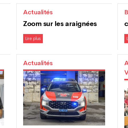
Actualités
B
Zoom sur les araignées
Lire plus
L
Actualités
A
V