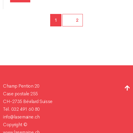
Page
1
Page
2
Champ Pention 20
Case postale 255
CH-2735 Bévilard Suisse
Tél. 032 491 60 80
info@lasemaine.ch
Copyright ©
www.lasemaine.ch