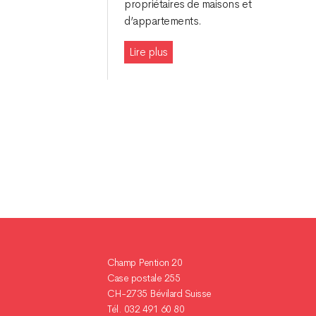
propriétaires de maisons et
d’appartements.
Lire plus
Navigation
des
articles
Champ Pention 20
Case postale 255
CH-2735 Bévilard Suisse
Tél. 032 491 60 80