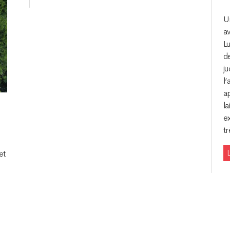
U
av
Lu
d
j
l’
ap
la
e
tr
L
et