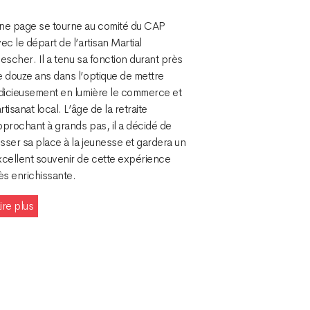
ne page se tourne au comité du CAP
ec le départ de l’artisan Martial
escher. Il a tenu sa fonction durant près
e douze ans dans l’optique de mettre
udicieusement en lumière le commerce et
artisanat local. L’âge de la retraite
prochant à grands pas, il a décidé de
isser sa place à la jeunesse et gardera un
xcellent souvenir de cette expérience
ès enrichissante.
ire plus