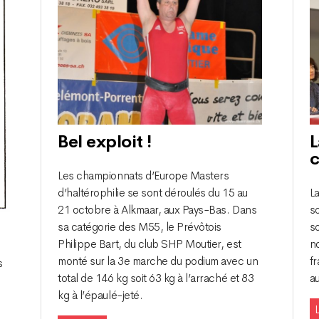
Bel exploit !
L
Les championnats d’Europe Masters
d’haltérophilie se sont déroulés du 15 au
La
21 octobre à Alkmaar, aux Pays-Bas. Dans
so
sa catégorie des M55, le Prévôtois
s
Philippe Bart, du club SHP Moutier, est
n
monté sur la 3e marche du podium avec un
fr
s
total de 146 kg soit 63 kg à l’arraché et 83
a
kg à l’épaulé-jeté.
L