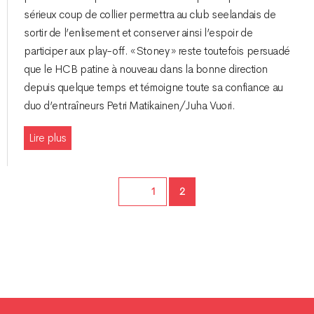
sérieux coup de collier permettra au club seelandais de
sortir de l’enlisement et conserver ainsi l’espoir de
participer aux play-off. « Stoney » reste toutefois persuadé
que le HCB patine à nouveau dans la bonne direction
depuis quelque temps et témoigne toute sa confiance au
duo d’entraîneurs Petri Matikainen/Juha Vuori.
Lire plus
Page
Page
1
2