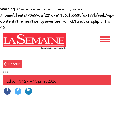
Warning
: Creating default object from empty value in
/home/clients/70e59daf221d7e11c6cfb5535f67177b/web/wp-
content/themes/twentyseventeen-child/functions.php
on line
46
Retour
PUBLIÉ
PAR
LE
Edition N° 27 – 15 juillet 2026