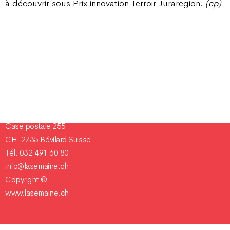
à découvrir sous Prix innovation Terroir Juraregion.
(cp)
Champ Pention 20
Case postale 255
CH-2735 Bévilard Suisse
Tél. 032 491 60 80
info@lasemaine.ch
Copyright ©
www.lasemaine.ch