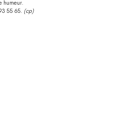
ne humeur.
493 55 65.
(cp)