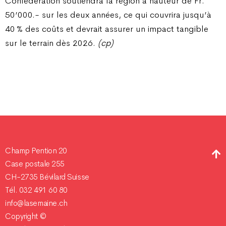
Confédération soutiendra la région à hauteur de Fr.
50’000.- sur les deux années, ce qui couvrira jusqu’à
40 % des coûts et devrait assurer un impact tangible
sur le terrain dès 2026.
(cp)
Champ Pention 20
Case postale 255
CH-2735 Bévilard Suisse
Tél. 032 491 60 80
info@lasemaine.ch
Copyright ©